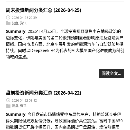
周末投资新闻分类汇总 (2026-04-25)
2026-04-25 22:39
复盘
,
资讯
Summary
: 2026年4月25日，全球投资视野聚焦中东地缘政治的
边际变化，伊朗与美国的第二轮谈判预期显著影响原油及避险资产
情绪。国内市场方面，北京车展引发的新能源汽车与自动驾驶热潮
持续，同时以DeepSeek-V4为代表的AI大模型国产化进展成为科创
领域的焦点。
阅读全文…
盘前投资新闻分类汇总 (2026-04-22)
2026-04-22 09:12
复盘
,
资讯
Summary
: 今日盘前市场情绪受中东局势左右，特朗普延长美伊
停火期限但双方互信仍低，导致国际油价高位震荡。富时中国A50
指数期货低开后小幅回升，国内商品期货早盘原油、燃油涨幅居