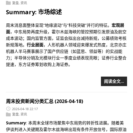
复盘
,
资讯
Summary: 市场综述
周末消息面整体呈现“地缘波动”与“科技突破”并行的特征。
宏观层
面
，中东局势再度升级，霍尔木兹海峡的管控预期引发原油及航空
成本波动；国内监管方面，证监会拟出台减持新规，公募绩效考核
新规落地。
行业层面
，人形机器人领域迎来爆发式热度，北京亦庄
机器人半马赛事展示了国产供应链（如蓝思、领益等）的实战能
力；半导体分销及光模块行业一季度业绩表现亮眼；证券行业整合
提速，东方证券筹划收购上海证券。
阅读全文…
周末投资新闻分类汇总 (2026-04-18)
2026-04-18 22:17
复盘
,
资讯
Summary
: 本周末全球市场聚焦中东局势的转折性进展。随着美
伊谈判进入关键期及霍尔木兹海峡出现有条件开放信号，国际原油