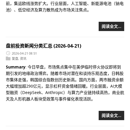
前，集运欧线涨势扩大。行业层面，人工智能、新能源电池（钠电
池）、低空经济及算力散热成为市场关注焦点。
阅读全文…
盘前投资新闻分类汇总 (2026-04-21)
2026-04-21 08:51
复盘
,
资讯
Summary
: 今日早盘，市场焦点集中在美伊临时停火协议即将到
期引发的地缘政治博弈。随着市场对潜在和谈持乐观态度，日韩股
市集体走强，韩国综合指数创历史新高。国内方面，两市融资余额
大幅增加超290亿元，显示杠杆资金情绪回暖。行业层面，AI大模
型融资（DeepSeek、Anthropic）与算力产业链持续高热，商业航
天及人形机器人板块受政策与事件催化表现活跃。
阅读全文…