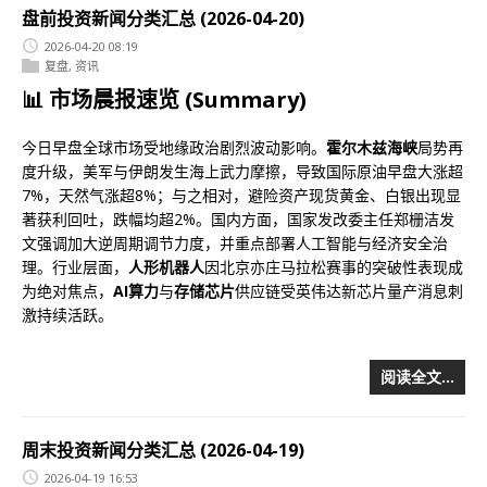
盘前投资新闻分类汇总 (2026-04-20)
2026-04-20 08:19
复盘
,
资讯
📊 市场晨报速览 (Summary)
今日早盘全球市场受地缘政治剧烈波动影响。
霍尔木兹海峡
局势再
度升级，美军与伊朗发生海上武力摩擦，导致国际原油早盘大涨超
7%，天然气涨超8%；与之相对，避险资产现货黄金、白银出现显
著获利回吐，跌幅均超2%。国内方面，国家发改委主任郑栅洁发
文强调加大逆周期调节力度，并重点部署人工智能与经济安全治
理。行业层面，
人形机器人
因北京亦庄马拉松赛事的突破性表现成
为绝对焦点，
AI算力
与
存储芯片
供应链受英伟达新芯片量产消息刺
激持续活跃。
阅读全文…
周末投资新闻分类汇总 (2026-04-19)
2026-04-19 16:53