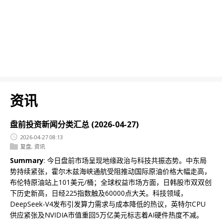
资讯
盘前投资新闻分类汇总 (2026-04-27)
2026-04-27 08:13
复盘
,
资讯
Summary
: 今日盘前市场呈现地缘政治与科技共振态势。中东局
势持续紧张，霍尔木兹海峡通航受阻推动国际原油价格大幅走高，
布伦特原油站上101美元/桶；全球权益市场方面，日韩股市双双创
下历史新高，日经225指数触及60000点大关。科技领域，
DeepSeek-V4发布引发算力需求与成本降低的热议，英特尔CPU
供应紧张及NVIDIA市值重回5万亿美元标志着AI硬件热度不减。