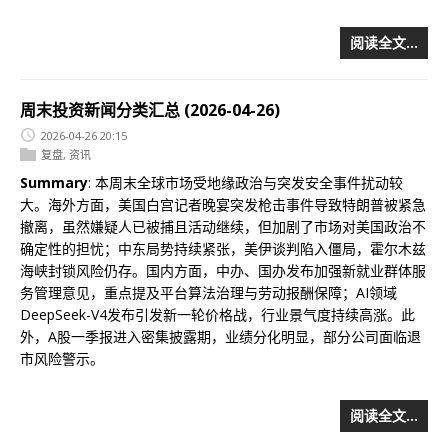
阅读全文…
周末投资新闻分类汇总 (2026-04-26)
2026-04-26 20:15
复盘
,
资讯
Summary
: 本周末全球市场受地缘政治与突发安全事件扰动较
大。海外方面，美国白宫记者晚宴突发枪击事件导致特朗普被紧急
撤离，虽然嫌疑人已被捕且活动继续，但加剧了市场对美国政治不
确定性的担忧；中东局势持续紧张，美伊谈判陷入僵局，霍尔木兹
海峡封锁风险仍存。国内方面，中办、国办发布加强新就业群体服
务管理意见，重点提及平台算法治理与劳动报酬保障；AI领域
DeepSeek-V4发布引发新一轮价格战，行业景气度持续高涨。此
外，A股一季报进入密集披露期，业绩分化明显，部分公司面临退
市风险警示。
阅读全文…