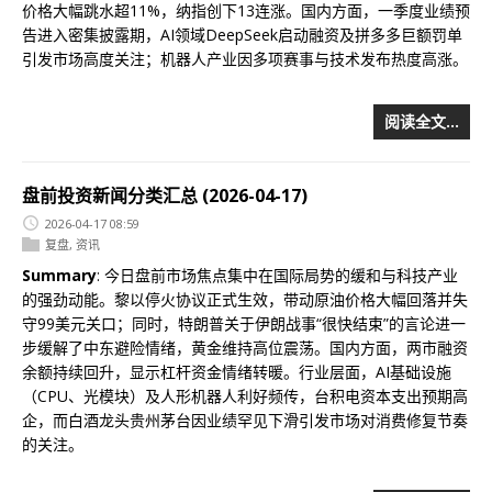
价格大幅跳水超11%，纳指创下13连涨。国内方面，一季度业绩预
告进入密集披露期，AI领域DeepSeek启动融资及拼多多巨额罚单
引发市场高度关注；机器人产业因多项赛事与技术发布热度高涨。
阅读全文…
盘前投资新闻分类汇总 (2026-04-17)
2026-04-17 08:59
复盘
,
资讯
Summary
: 今日盘前市场焦点集中在国际局势的缓和与科技产业
的强劲动能。黎以停火协议正式生效，带动原油价格大幅回落并失
守99美元关口；同时，特朗普关于伊朗战事“很快结束”的言论进一
步缓解了中东避险情绪，黄金维持高位震荡。国内方面，两市融资
余额持续回升，显示杠杆资金情绪转暖。行业层面，AI基础设施
（CPU、光模块）及人形机器人利好频传，台积电资本支出预期高
企，而白酒龙头贵州茅台因业绩罕见下滑引发市场对消费修复节奏
的关注。