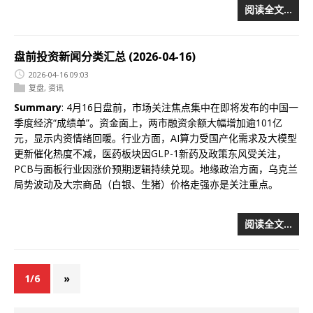
阅读全文…
盘前投资新闻分类汇总 (2026-04-16)
2026-04-16 09:03
复盘
,
资讯
Summary
: 4月16日盘前，市场关注焦点集中在即将发布的中国一
季度经济“成绩单”。资金面上，两市融资余额大幅增加逾101亿
元，显示内资情绪回暖。行业方面，AI算力受国产化需求及大模型
更新催化热度不减，医药板块因GLP-1新药及政策东风受关注，
PCB与面板行业因涨价预期逻辑持续兑现。地缘政治方面，乌克兰
局势波动及大宗商品（白银、生猪）价格走强亦是关注重点。
阅读全文…
1/6
»